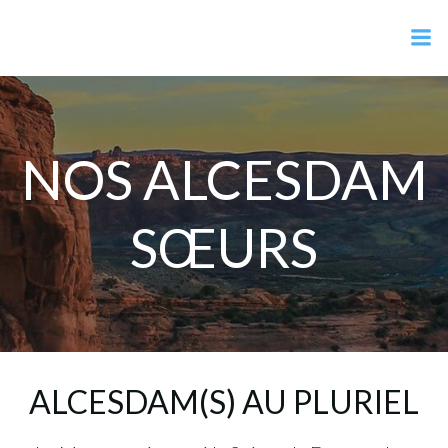
Aller
Alcesdam.com
au
contenu
NOS ALCESDAM
SŒURS
ALCESDAM(S) AU PLURIEL