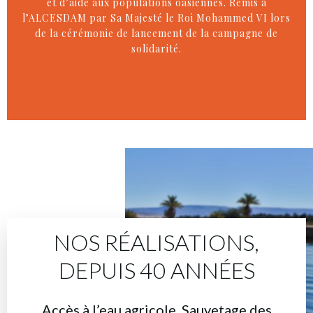
et d’aide aux populations oasiennes. Remis à
l’ALCESDAM par Sa Majesté le Roi Mohammed VI lors
de la cérémonie de lancement de la campagne de
solidarité.
NOS RÉALISATIONS,
DEPUIS 40 ANNÉES
Accès à l’eau agricole, Sauvetage des