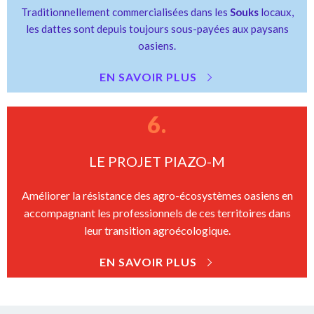
Traditionnellement commercialisées dans les
Souks
locaux,
les dattes sont depuis toujours sous-payées aux paysans
oasiens.
EN SAVOIR PLUS
6.
LE PROJET PIAZO-M
Améliorer la résistance des agro-écosystèmes oasiens en
accompagnant les professionnels de ces territoires dans
leur transition agroécologique.
EN SAVOIR PLUS