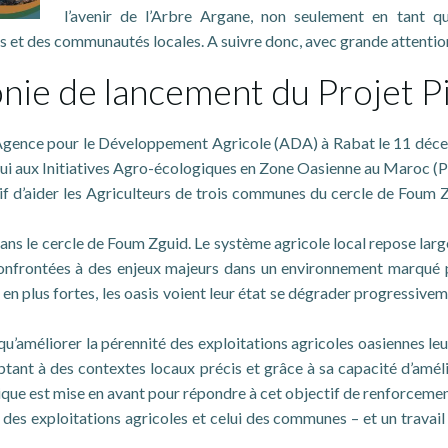
l’avenir de l’Arbre Argane, non seulement en tant 
s et des communautés locales. A suivre donc, avec grande attention
nie de lancement du Projet P
l’Agence pour le Développement Agricole (ADA) à Rabat le 11 décem
ppui aux Initiatives Agro-écologiques en Zone Oasienne au Maroc 
if d’aider les Agriculteurs de trois communes du cercle de Foum Zg
dans le cercle de Foum Zguid. Le système agricole local repose lar
nt confrontées à des enjeux majeurs dans un environnement marqu
s en plus fortes, les oasis voient leur état se dégrader progressivem
u’améliorer la pérennité des exploitations agricoles oasiennes leu
aptant à des contextes locaux précis et grâce à sa capacité d’améli
ique est mise en avant pour répondre à cet objectif de renforcemen
es exploitations agricoles et celui des communes – et un travail d