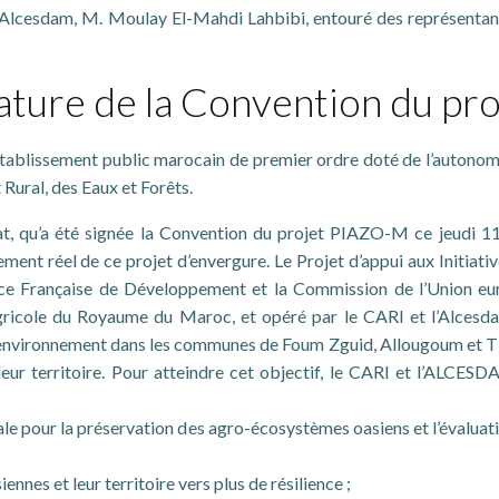
 l’Alcesdam, M. Moulay El-Mahdi Lahbibi, entouré des représentan
ture de la Convention du pro
blissement public marocain de premier ordre doté de l’autonomie ju
Rural, des Eaux et Forêts.
at, qu’a été signée la Convention du projet PIAZO-M ce jeudi 
ement réel de ce projet d’envergure. Le Projet d’appui aux Initi
nce Française de Développement et la Commission de l’Union 
icole du Royaume du Maroc, et opéré par le CARI et l’Alcesdam
environnement dans les communes de Foum Zguid, Allougoum et Tlit 
leur territoire. Pour atteindre cet objectif, le CARI et l’ALCES
le pour la préservation des agro-écosystèmes oasiens et l’évaluatio
nes et leur territoire vers plus de résilience ;