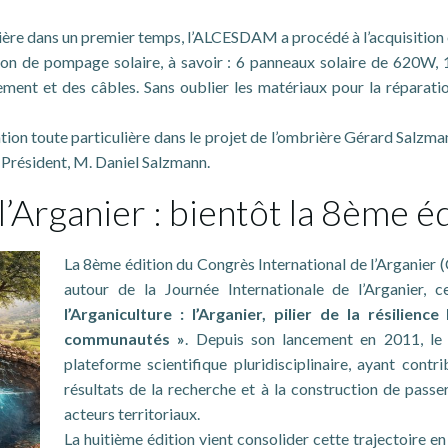
ière dans un premier temps, l’ALCESDAM a procédé à l’acquisition et
ion de pompage solaire, à savoir : 6 panneaux solaire de 620W, 
nt et des câbles. Sans oublier les matériaux pour la réparation 
on toute particulière dans le projet de l’ombrière Gérard Salzmann
n Président, M. Daniel Salzmann.
’Arganier : bientôt la 8ème éd
La 8ème édition du Congrès International de l’Arganier 
autour de la Journée Internationale de l’Arganier,
l’Arganiculture : l’Arganier, pilier de la résilie
communautés »
. Depuis son lancement en 2011, le 
plateforme scientifique pluridisciplinaire, ayant cont
résultats de la recherche et à la construction de passer
acteurs territoriaux.
La huitième édition vient consolider cette trajectoire en